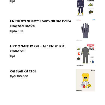
Rp
1
FNP01 XtraFlex™ Foam Nitrile Palm
Coated Glove
Rp
14.000
HRC 2 SAFE 12 cal - Arc Flash Kit
Coverall
Rp
1
Oil Spill Kit 120L
Rp
6.200.000