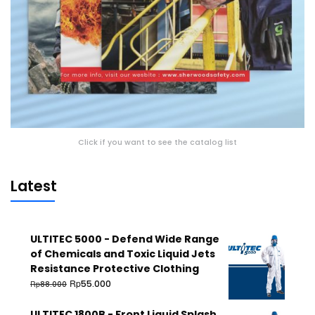
Click if you want to see the catalog list
Latest
ULTITEC 5000 - Defend Wide Range
of Chemicals and Toxic Liquid Jets
Resistance Protective Clothing
Rp
55.000
Rp
88.000
ULTITEC 1800B - Front Liquid Splash