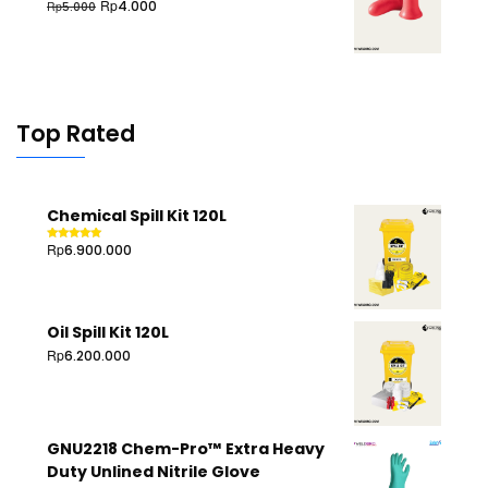
Rp
4.000
Rp
5.000
Top Rated
Chemical Spill Kit 120L
Rp
6.900.000
Rated
5.00
out of 5
Oil Spill Kit 120L
Rp
6.200.000
GNU2218 Chem-Pro™ Extra Heavy
Duty Unlined Nitrile Glove