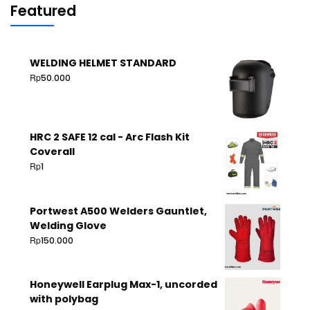
Featured
WELDING HELMET STANDARD
Rp
50.000
HRC 2 SAFE 12 cal - Arc Flash Kit
Coverall
Rp
1
Portwest A500 Welders Gauntlet,
Welding Glove
Rp
150.000
Honeywell Earplug Max-1, uncorded
with polybag