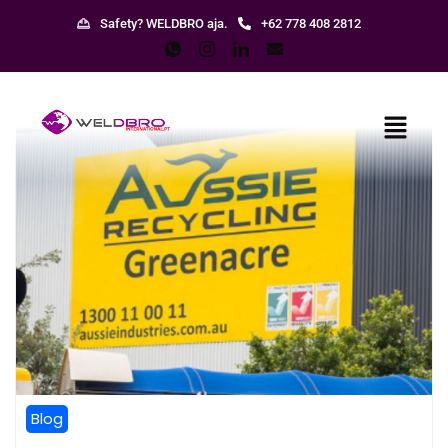
Safety? WELDBRO aja.
+62 778 408 2812
Blog