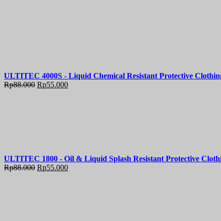
ULTITEC 4000S - Liquid Chemical Resistant Protective Clothin
Rp
88.000
Rp
55.000
ULTITEC 1800 - Oil & Liquid Splash Resistant Protective Cloth
Rp
88.000
Rp
55.000