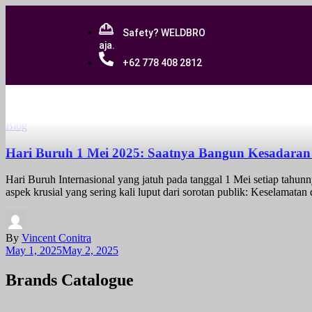
Safety? WELDBRO
aja.
+62 778 408 2812
Blog
Hari Buruh 1 Mei 2025: Saatnya Bangun Kesadaran 
Hari Buruh Internasional yang jatuh pada tanggal 1 Mei setiap tahun
aspek krusial yang sering kali luput dari sorotan publik: Keselamat
By
Vincent Conitra
May 1, 2025
May 2, 2025
Brands Catalogue