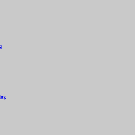
g
ing