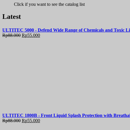
Click if you want to see the catalog list
Latest
ULTITEC 5000 - Defend Wide Range of Chemicals and Toxic Liqu
Rp
88.000
Rp
55.000
ULTITEC 1800B - Front Liquid Splash Protection with Breatha
Rp
88.000
Rp
55.000