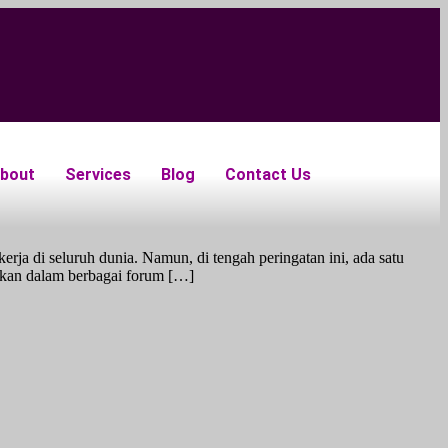
bout
Services
Blog
Contact Us
rja di seluruh dunia. Namun, di tengah peringatan ini, ada satu
ngkan dalam berbagai forum […]