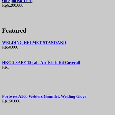
Oil Spill Kit 120L
Rp
6.200.000
Featured
WELDING HELMET STANDARD
Rp
50.000
HRC 2 SAFE 12 cal - Arc Flash Kit Coverall
Rp
1
Portwest A500 Welders Gauntlet, Welding Glove
Rp
150.000