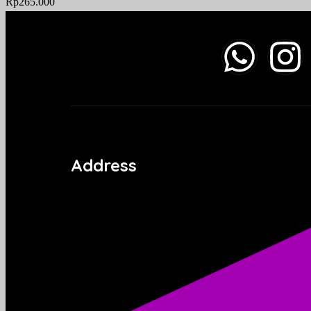
Rp
265.000
Address