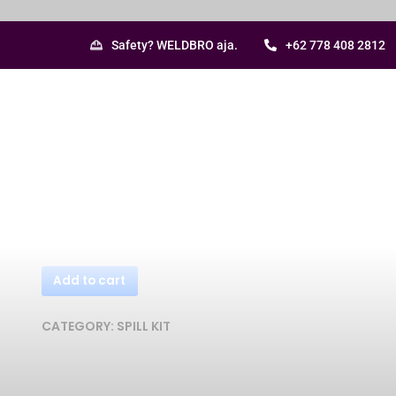
Safety? WELDBRO aja.
+62 778 408 2812
Chemical Containment So
Rp
1.640.000
Add to cart
CATEGORY:
SPILL KIT