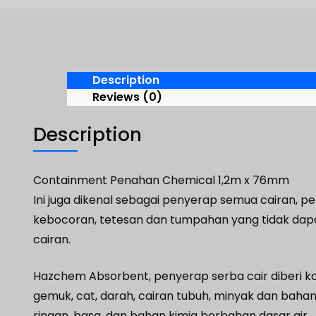
Description
Reviews (0)
Description
Containment Penahan Chemical 1,2m x 76mm
Ini juga dikenal sebagai penyerap semua cairan
kebocoran, tetesan dan tumpahan yang tidak dapat
cairan.
Hazchem Absorbent, penyerap serba cair diberi k
gemuk, cat, darah, cairan tubuh, minyak dan baha
ringan, basa, dan bahan kimia berbahan dasar air.